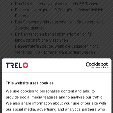
Das Nutzfahrzeug wiegt weniger als 3,5 Tonnen.
Busse mit weniger als 9 Fahrgästen (einschließlich
Fahrer).
Das Schwerlastfahrzeug wird nicht für gewerbliche
Zwecke genutzt.
Ein Fahrtenschreiber ist nicht erforderlich für
landwirtschaftliche Maschinen,
Pannenhilfefahrzeuge, wenn die Ladungen nicht
weiter als 100 Kilometer transportiert werden.
Muss der Tachograph überprüft
werden?
Dies ist ein obligatorisches Verfahren. Beachten Sie, dass
This website uses cookies
es verboten ist, ein Fahrzeug mit einem ungültigen
We use cookies to personalise content and ads, to
Tachographen zu betreiben, und dass bei unsachgemäßer
provide social media features and to analyse our traffic.
Verwendung Geldstrafen drohen. TRELO verfügt über die
We also share information about your use of our site with
gesamte erforderliche Ausrüstung, um Ihren
our social media, advertising and analytics partners who
Tachographen zu überprüfen.