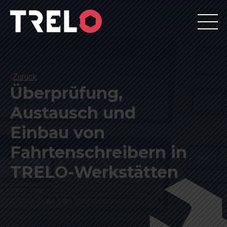
Zurück
Überprüfung,
Austausch und
Einbau von
Fahrtenschreibern in
TRELO-Werkstätten