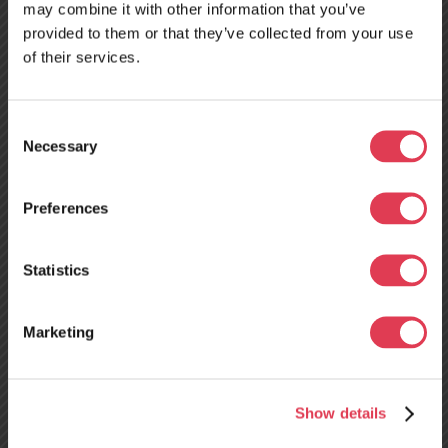
may combine it with other information that you’ve
Muss ich lange in der Schlange
provided to them or that they’ve collected from your use
warten?
of their services.
In unseren TRELO-Werkstätten in Vilnius und Kaunas
werden Tachographen überprüft, ausgetauscht und
Consent
kalibriert. Wir bieten einen schnellen Service, Sie müssen
Necessary
Selection
nicht in der Schlange warten. Melden Sie sich an, kommen
Sie vorbei und wirskuo pasirūpinsime. Tachografo
Preferences
keitimas užtrunka apie 5 valandas ir kainuoja apie 1090
Neues
EUR + PVM.
Servicezentrum in
Statistics
Tours, Frankreich –
Marketing
ab dem 10. August
geöffnet!
Show details