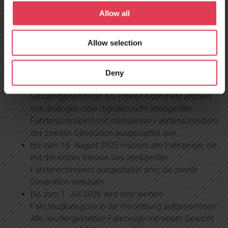
Allow all
Wann muss ich den
Allow selection
Tachographen austauschen?
Bis zum 31. Dezember 2024 müssen alle
Deny
Straßenfahrzeuge mit einem zulässigen
Gesamtgewicht von 3,5 Tonnen oder mehr anstelle
von analogen oder digitalen nicht intelligenten
Fahrtenschreibern mit intelligenten Fahrtenschreibern
der zweiten Generation ausgestattet sein.
Bis zum 18. August 2025 müssen alle Fahrzeuge, die
mit der ersten Version des intelligenten
Fahrtenschreibers ausgestattet sind, die zweite
Generation einbauen.
Bis zum 1. Juli 2026 wird eine weitere
Fahrzeugkategorie in die Verordnung aufgenommen:
Alle neu hergestellten Fahrzeuge mit einem Gewicht