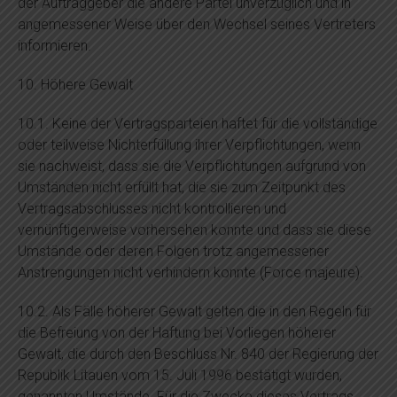
der Auftraggeber die andere Partei unverzüglich und in
angemessener Weise über den Wechsel seines Vertreters
informieren.
10. Höhere Gewalt
10.1. Keine der Vertragsparteien haftet für die vollständige
oder teilweise Nichterfüllung ihrer Verpflichtungen, wenn
sie nachweist, dass sie die Verpflichtungen aufgrund von
Umständen nicht erfüllt hat, die sie zum Zeitpunkt des
Vertragsabschlusses nicht kontrollieren und
vernünftigerweise vorhersehen konnte und dass sie diese
Umstände oder deren Folgen trotz angemessener
Anstrengungen nicht verhindern konnte (Force majeure).
10.2. Als Fälle höherer Gewalt gelten die in den Regeln für
die Befreiung von der Haftung bei Vorliegen höherer
Gewalt, die durch den Beschluss Nr. 840 der Regierung der
Republik Litauen vom 15. Juli 1996 bestätigt wurden,
genannten Umstände. Für die Zwecke dieses Vertrags