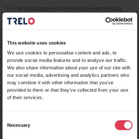
5.3. Der Auftraggeber ist verpflichtet, bei der Erfüllung
dieses Vertrags mit dem Auftragnehmer
zusammenzuarbeiten. Der Auftraggeber ist dafür
verantwortlich, dem Auftragnehmer die genauen
Anforderungen an die Dienstleistungen zu formulieren und
This website uses cookies
mitzuteilen. Auf Verlangen des Auftragnehmers, die
We use cookies to personalise content and ads, to
festgelegten Anforderungen zu präzisieren, Informationen
provide social media features and to analyse our traffic.
vorzulegen oder eine Entscheidung zu treffen, ist der
We also share information about your use of our site with
Auftraggeber verpflichtet, dies unverzüglich nach Erhalt
our social media, advertising and analytics partners who
der entsprechenden Anfrage des Auftragnehmers zu tun.
may combine it with other information that you’ve
5.4. Der Auftraggeber ist verpflichtet, dem Auftragnehmer
provided to them or that they’ve collected from your use
die Technik zusammen mit (i) einem Dokument, das das
of their services.
Eigentums- oder Verfügungsrecht (Nutzungsrecht) an der
Technik belegt, und (ii) dem Original des Auftragsformulars
zu übergeben.
Consent
Necessary
Selection
5.5. Der Auftraggeber muss seine Technik für die