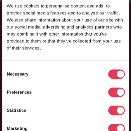
We use cookies to personalise content and ads, to
provide social media features and to analyse our traffic.
We also share information about your use of our site with
our social media, advertising and analytics partners who
may combine it with other information that you’ve
Interessieren Sie sich für
provided to them or that they’ve collected from your use
die technische Wartung
of their services.
von Lkw?
Eine hochwertige Lkw-Reparatur ist besonders wichtig. Ob
Consent
es sich um eine einfache Störung, eine vorbeugende
Necessary
Selection
Inspektion oder eine komplexe Reparatur handelt – das
Team von TRELO ist für Sie da.
Preferences
Neues
REPARATURANFRAGE
Servicezentrum in
Statistics
Tours, Frankreich –
Marketing