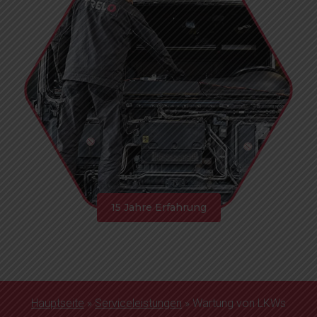
15 Jahre Erfahrung
Hauptseite
»
Serviceleistungen
»
Wartung von LKWs