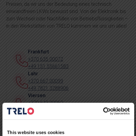
Preisen, da wir uns der Bedeutung eines technisch
einwandfreien LKWs bewusst sind. Von der Elektronik bis
zum Wechsel oder Nachfüllen von Betriebsflüssigkeiten –
in den Werkstätten von TRELO kümmern wir uns um alles!
Frankfurt
+370 635 00072
+49 151 55661583
Lahr
+370 667 00099
+49 7821 3288906
Viersen
+370 643 00062
+4915257838464
This website uses cookies