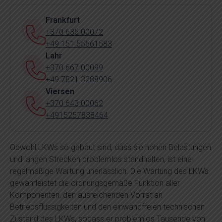
Frankfurt
+370 635 00072
+49 151 55661583
Lahr
+370 667 00099
+49 7821 3288906
Viersen
+370 643 00062
+4915257838464
Obwohl LKWs so gebaut sind, dass sie hohen Belastungen
und langen Strecken problemlos standhalten, ist eine
regelmäßige Wartung unerlässlich. Die Wartung des LKWs
gewährleistet die ordnungsgemäße Funktion aller
Komponenten, den ausreichenden Vorrat an
Betriebsflüssigkeiten und den einwandfreien technischen
Zustand des LKWs, sodass er problemlos Tausende von