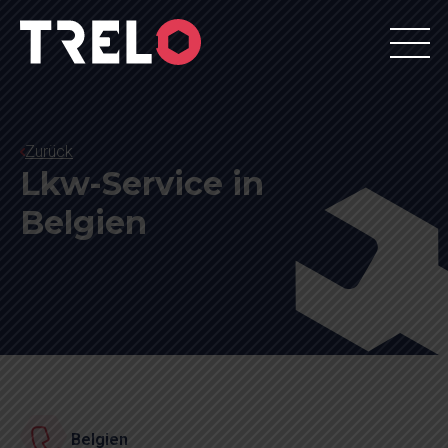
Zurück
Lkw-Service in
Belgien
Belgien