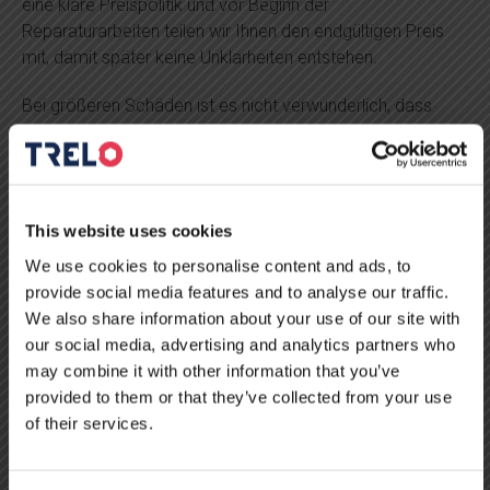
eine klare Preispolitik und vor Beginn der
Reparaturarbeiten teilen wir Ihnen den endgültigen Preis
mit, damit später keine Unklarheiten entstehen.
Bei größeren Schäden ist es nicht verwunderlich, dass
auch die Reparaturkosten steigen. Ohne eine Inspektion
des Fahrzeugs ist es jedoch nicht möglich, einen Preis
anzugeben. Wir empfehlen Ihnen daher, nicht zu zögern
und sich an die TRELO-Reparaturzentren in Belgien zu
This website uses cookies
wenden.
We use cookies to personalise content and ads, to
provide social media features and to analyse our traffic.
We also share information about your use of our site with
Belgien
our social media, advertising and analytics partners who
may combine it with other information that you’ve
Weitere TRELO-Dienste
provided to them or that they’ve collected from your use
of their services.