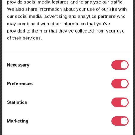
provide social media features and to analyse our traffic.
We also share information about your use of our site with
Unsere langjährige internationale Erfahrung verleiht uns
our social media, advertising and analytics partners who
Flexibilität, sodass wir auf Weiterentwicklung und
may combine it with other information that you’ve
Partnerschaften ausgerichtet sind. Wir begegnen
provided to them or that they’ve collected from your use
Herausforderungen mit Zuversicht, verbessern uns
of their services.
kontinuierlich und streben nach innovativen Lösungen in
verschiedenen Bereichen. Unseren Kunden garantieren wir
effiziente Kommunikation und professionelle
Consent
Problemlösungen zum günstigsten Preis. Schnell, effizient
Necessary
Selection
und einfach.
Preferences
Neues
Belgien
Servicezentrum in
Statistics
Genk
Tours, Frankreich –
Marketing
ab dem 10. August