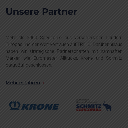
Unsere Partner
Mehr als 2000 Spediteure aus verschiedenen Ländern
Europas und der Welt vertrauen auf TRELO. Darüber hinaus
haben wir strategische Partnerschaften mit namhaften
Marken wie Euromaster, Alltrucks, Krone und Schmitz
cargoBull geschlossen.
Mehr erfahren
…
…
…