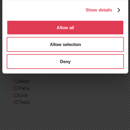
geöffnet!
Deutschland
Show details
Viersen
Allow all
Lahr
Frankfurt
Allow selection
Deny
Frankreich
Metz
Paris
Lyon
Tours