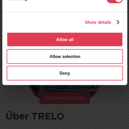
ab dem 10. August
geöffnet!
Show details
Allow all
Allow selection
Deny
15 Jahre Erfahrung
Über TRELO