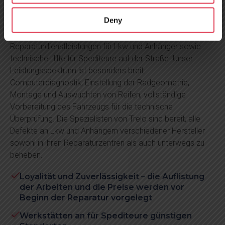
Deny
Seit 2010 bietet TRELO seinen Kunden
Reparaturdienstleistungen für Lkw und Anhänger sowie
technische Hilfe für Spediteure auf der Straße. Unser
Leistungsspektrum ist besonders breit:
Computerdiagnostik, Einstellung der Radgeometrie,
Montage und Auswuchten von Reifen, vollständige
Vorbereitung des Fahrzeugs für die technische
Überprüfung. Die Spezialisten von Trelo sind bereit, alle
Defekte an Lkw und Anhängern verschiedener Hersteller
sowohl in ihren Reparaturzentren als auch unterwegs zu
beheben.
Loyalität und Zuverlässigkeit – die Auflistung
der Arbeiten und die Preise werden vor
Beginn der Reparatur vorgelegt
Werkstätten an für Spediteure günstigen