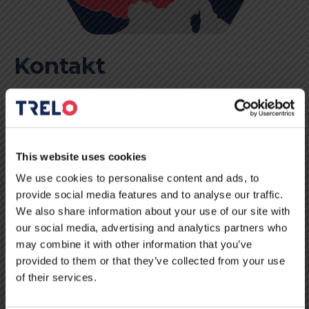
Kontakt
Bitte kontaktieren Sie uns für alle Fragen zur LKW-
Reparatur. Unten finden Sie die Kontaktdaten der
This website uses cookies
Werkstätten von TRELO in Belgien, Deutschland, Frankreich
und Litauen.
We use cookies to personalise content and ads, to
provide social media features and to analyse our traffic.
We also share information about your use of our site with
our social media, advertising and analytics partners who
KONTAKT
may combine it with other information that you’ve
provided to them or that they’ve collected from your use
of their services.