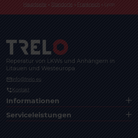
Hauptseite
»
Standorte
»
Frankreich
»
Lyon
Reperatur von LKWs und Anhängern in
Litauen und Westeuropa
info@trelo.eu
Kontakt
Informationen
Serviceleistungen