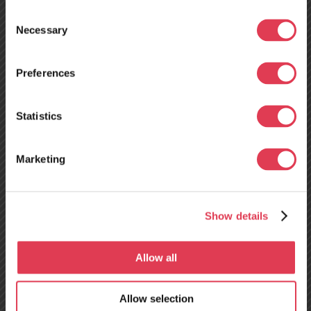
Consent
Necessary
Selection
Preferences
Neues
Servicezentrum in
Statistics
Tours, Frankreich –
Marketing
ab dem 10. August
geöffnet!
Show details
15 Jahre Erfahrung
Allow all
Über TRELO
Allow selection