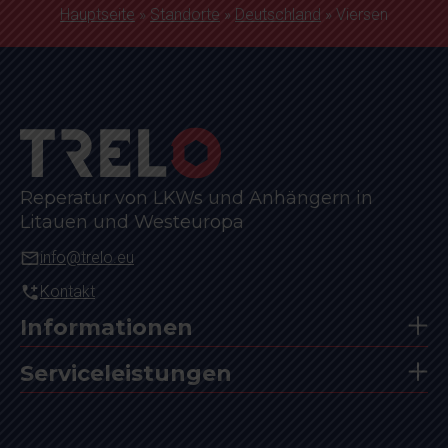
Hauptseite
»
Standorte
»
Deutschland
»
Viersen
Reperatur von LKWs und Anhängern in
Litauen und Westeuropa
info@trelo.eu
Kontakt
Informationen
Serviceleistungen