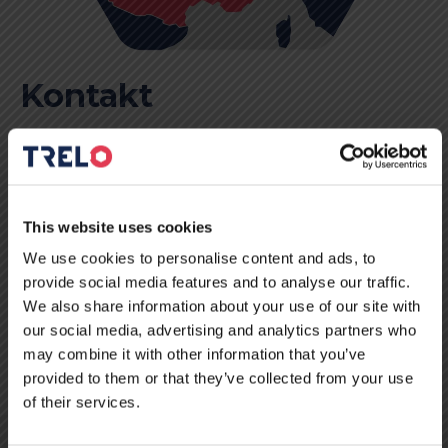
Kontakt
Bitte kontaktieren Sie uns für alle Fragen zur LKW-
Reparatur. Unten finden Sie die Kontaktdaten der
This website uses cookies
Werkstätten von TRELO in Belgien, Deutschland, Frankreich
und Litauen.
We use cookies to personalise content and ads, to
provide social media features and to analyse our traffic.
We also share information about your use of our site with
our social media, advertising and analytics partners who
KONTAKT
may combine it with other information that you’ve
provided to them or that they’ve collected from your use
of their services.