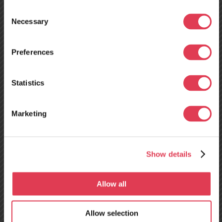
Consent
Necessary
Selection
Preferences
Neues
Servicezentrum in
Statistics
Tours, Frankreich –
Marketing
ab dem 10. August
geöffnet!
Show details
15 Jahre Erfahrung
Allow all
Über TRELO
Allow selection