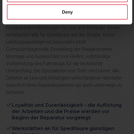
Deny
Seit 2010 bietet TRELO seinen Kunden
Reparaturdienstleistungen für Lkw und Anhänger sowie
technische Hilfe für Spediteure auf der Straße. Unser
Leistungsspektrum ist besonders breit:
Computerdiagnostik, Einstellung der Radgeometrie,
Montage und Auswuchten von Reifen, vollständige
Vorbereitung des Fahrzeugs für die technische
Überprüfung. Die Spezialisten von Trelo sind bereit, alle
Defekte an Lkw und Anhängern verschiedener Hersteller
sowohl in ihren Reparaturzentren als auch unterwegs zu
beheben.
Loyalität und Zuverlässigkeit – die Auflistung
der Arbeiten und die Preise werden vor
Beginn der Reparatur vorgelegt
Werkstätten an für Spediteure günstigen