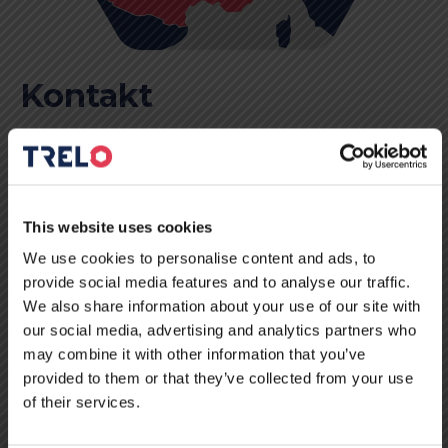
Kontakt
Bitte kontaktieren Sie uns für alle Fragen zur LKW-
Reparatur. Unten finden Sie die Kontaktdaten der
This website uses cookies
Werkstätten von TRELO in Belgien, Deutschland, Frankreich
und Litauen.
We use cookies to personalise content and ads, to
provide social media features and to analyse our traffic.
We also share information about your use of our site with
our social media, advertising and analytics partners who
KONTAKT
may combine it with other information that you’ve
provided to them or that they’ve collected from your use
of their services.