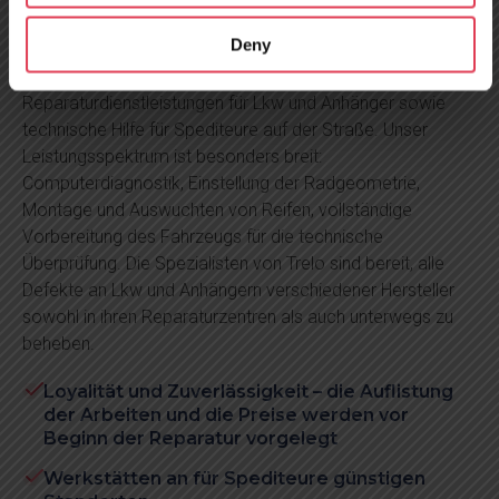
Deny
Seit 2010 bietet TRELO seinen Kunden
Reparaturdienstleistungen für Lkw und Anhänger sowie
technische Hilfe für Spediteure auf der Straße. Unser
Leistungsspektrum ist besonders breit:
Computerdiagnostik, Einstellung der Radgeometrie,
Montage und Auswuchten von Reifen, vollständige
Vorbereitung des Fahrzeugs für die technische
Überprüfung. Die Spezialisten von Trelo sind bereit, alle
Defekte an Lkw und Anhängern verschiedener Hersteller
sowohl in ihren Reparaturzentren als auch unterwegs zu
beheben.
Loyalität und Zuverlässigkeit – die Auflistung
der Arbeiten und die Preise werden vor
Beginn der Reparatur vorgelegt
Werkstätten an für Spediteure günstigen