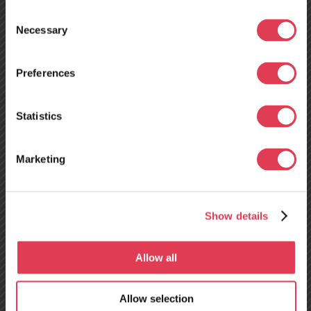
Consent
Necessary
Selection
Preferences
Neues
Servicezentrum in
Statistics
Tours, Frankreich –
Marketing
ab dem 10. August
geöffnet!
Show details
15 Jahre Erfahrung
Allow all
Über TRELO
Allow selection